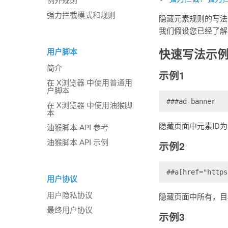
例外规则
强力拦截模式和规则
隐藏元素规则的写法
我们假设您已经了解
快速写法示
用户脚本
简介
示例1
在 X浏览器 中使用普通用
户脚本
###ad-banner
在 X浏览器 中使用油猴脚
本
隐藏页面中元素ID为 “a
油猴脚本 API 参考
油猴脚本 API 示例
示例2
##a[href="https
用户协议
隐藏页面中所有，目
用户隐私协议
最终用户协议
示例3