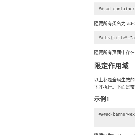
##.ad-container
隐藏所有类名为”ad-co
##div[title*="a
隐藏所有页面中存在属性
限定作用域
以上都是全局生效的
下才执行。下面是带
示例1
###ad-banner@ex