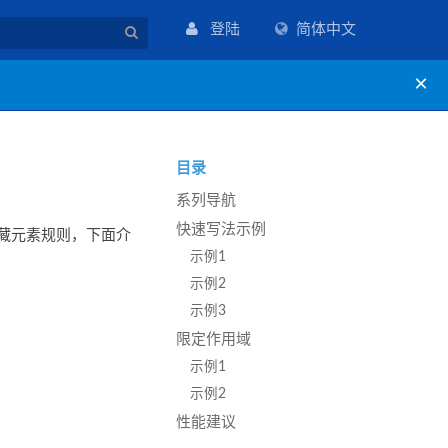
登陆
简体中文
×
目录
系列导航
快速写法示例
藏元素规则，下面介
示例1
示例2
示例3
限定作用域
示例1
示例2
性能建议