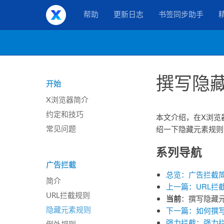
X浏览器
帮助
更新日志
书签同步助手
撰写隐
开始
X浏览器简介
约定和技巧
本文介绍，在X浏览
绍一下隐藏元素规则
常见问题
系列导航
广告拦截
总览：广告拦截
简介
上一篇：URL拦
URL拦截规则
当前
：撰写隐藏
下一篇：如何撰
隐藏元素规则
强力拦截：强力