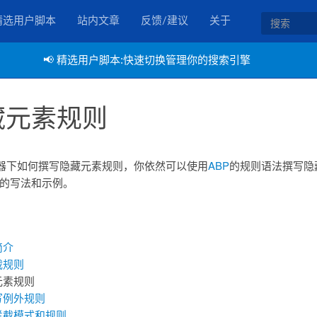
精选用户脚本
站内文章
反馈/建议
关于
📢
精选用户脚本:快速切换管理你的搜索引擎
藏元素规则
器下如何撰写隐藏元素规则，你依然可以使用
ABP
的规则语法撰写隐
的写法和示例。
简介
截规则
元素规则
写例外规则
拦截模式和规则