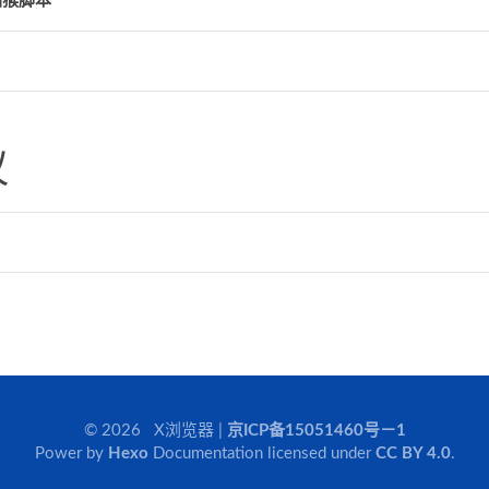
油猴脚本
议
© 2026 X浏览器 |
京ICP备15051460号－1
Power by
Hexo
Documentation licensed under
CC BY 4.0
.