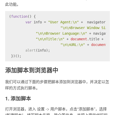
此功能。
(
function
(
) {
var
 info = 
"User Agent:\n"
 +  navigator.
use
"\n\nBrowser Window Size:\
"\n\nBrowser Language:\n"
 + navigator.
"\n\nTitle:\n"
 + 
document
.
title
 + 
"\n\nURL:\n"
 + 
document
.
lo
alert
(info);
 })();
添加脚本到浏览器中
我们可以通过下面的步骤把脚本添加到浏览器中，并决定以怎
样的方式执行脚本。
1. 添加脚本
打开浏览器，进入 设置 -> 用户脚本，点击“添加脚本”，选择
“新建脚本”，填写脚本名称、简介等信息，并把上面的代码粘