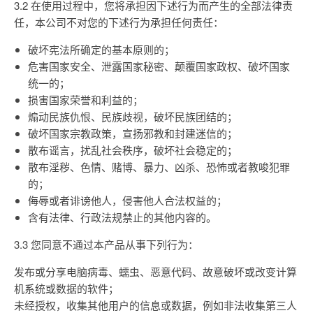
3.2 在使用过程中，您将承担因下述行为而产生的全部法律责
任，本公司不对您的下述行为承担任何责任：
破坏宪法所确定的基本原则的；
危害国家安全、泄露国家秘密、颠覆国家政权、破坏国家
统一的；
损害国家荣誉和利益的；
煽动民族仇恨、民族歧视，破坏民族团结的；
破坏国家宗教政策，宣扬邪教和封建迷信的；
散布谣言，扰乱社会秩序，破坏社会稳定的；
散布淫秽、色情、赌博、暴力、凶杀、恐怖或者教唆犯罪
的；
侮辱或者诽谤他人，侵害他人合法权益的；
含有法律、行政法规禁止的其他内容的。
3.3 您同意不通过本产品从事下列行为：
发布或分享电脑病毒、蠕虫、恶意代码、故意破坏或改变计算
机系统或数据的软件；
未经授权，收集其他用户的信息或数据，例如非法收集第三人