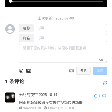
上次更新：2025-07-09
昵称
邮箱
0/500
预览
发送
1
条评论
无尽的夜空
2025-10-14
1
网页视频播放器没有按住视频快进功能
Windows 10
Chrome 113.0.0.0